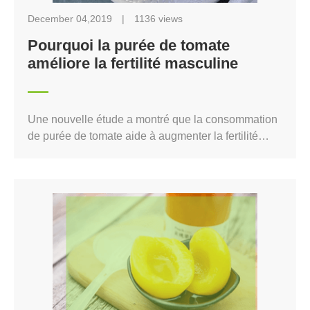
December 04,2019
|
1136 views
Pourquoi la purée de tomate
améliore la fertilité masculine
Une nouvelle étude a montré que la consommation
de purée de tomate aide à augmenter la fertilité
chez les hommes < / BR > Le lycopène nutritif
trouvé dans les tomates aide à améliorer la qualité
des spermatozoïdes ainsi que leur forme, leur taille
et leur capacité à nager.