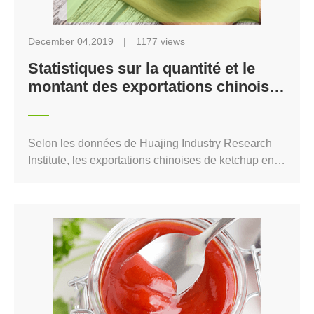
December 04,2019
|
1177 views
Statistiques sur la quantité et le
montant des exportations chinoises
de ketchup de janvier à juin 2019
Selon les données de Huajing Industry Research
Institute, les exportations chinoises de ketchup en
juin 2019 étaient de 90 000 tonnes, en hausse de
20,1% par rapport à l’année précédente. En juin
2019, les exportations chinoises de ketchup se sont
élevées à 66 251 000 $, en hausse de 20,8% par
rapport à l’année précédente. De janvier à juin
2019, les exportations chinoises de ketchup ont
atteint 470 000 tonnes, en hausse de 5,9% par
rapport à l’année précédente; De janvier à juin
2019, les exportations chinoises de ketchup se sont