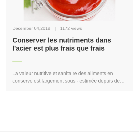
élevées à 35 073 millions de dollars américains, en
hausse de 7,6%.
December 04,2019
|
1172 views
Conserver les nutriments dans
l'acier est plus frais que frais
La valeur nutritive et sanitaire des aliments en
conserve est largement sous - estimée depuis de
nombreuses années et, même aujourd'hui, le
consommateur moyen continue de croire que les
éléments essentiels des aliments sont perdus dans
le processus de mise en conserve et ne
correspondent plus aux produits frais du marché
local. En fait, les aliments en conserve ont une
valeur nutritive élevée.